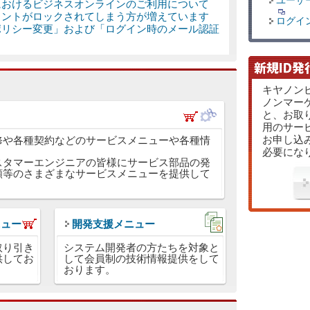
ユーザ
業期間におけるビジネスオンラインのご利用について
】アカウントがロックされてしまう方が増えています
ログイ
ワードポリシー変更」および「ログイン時のメール認証
キヤノン
ノンマー
と、お取
用のサー
お申し込
修や各種契約などのサービスメニューや各種情
必要にな
スタマーエンジニアの皆様にサービス部品の発
頼等のさまざまなサービスメニューを提供して
ニュー
開発支援メニュー
取り引き
システム開発者の方たちを対象と
供してお
して会員制の技術情報提供をして
おります。